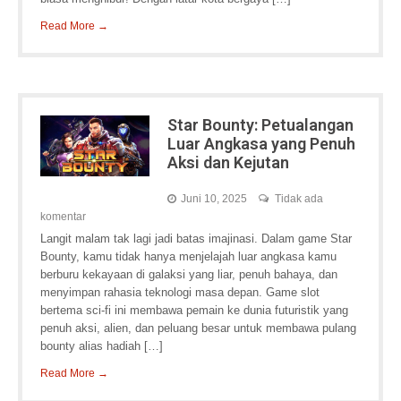
Read More →
Star Bounty: Petualangan
Luar Angkasa yang Penuh
Aksi dan Kejutan
Juni 10, 2025
Tidak ada
komentar
Langit malam tak lagi jadi batas imajinasi. Dalam game Star
Bounty, kamu tidak hanya menjelajah luar angkasa kamu
berburu kekayaan di galaksi yang liar, penuh bahaya, dan
menyimpan rahasia teknologi masa depan. Game slot
bertema sci-fi ini membawa pemain ke dunia futuristik yang
penuh aksi, alien, dan peluang besar untuk membawa pulang
bounty alias hadiah […]
Read More →