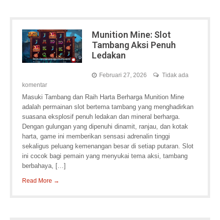
Munition Mine: Slot
Tambang Aksi Penuh
Ledakan
Februari 27, 2026
Tidak ada
komentar
Masuki Tambang dan Raih Harta Berharga Munition Mine
adalah permainan slot bertema tambang yang menghadirkan
suasana eksplosif penuh ledakan dan mineral berharga.
Dengan gulungan yang dipenuhi dinamit, ranjau, dan kotak
harta, game ini memberikan sensasi adrenalin tinggi
sekaligus peluang kemenangan besar di setiap putaran. Slot
ini cocok bagi pemain yang menyukai tema aksi, tambang
berbahaya, […]
Read More →