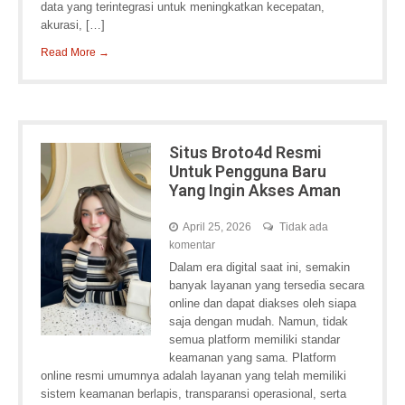
data yang terintegrasi untuk meningkatkan kecepatan,
akurasi, […]
Read More →
Situs Broto4d Resmi
Untuk Pengguna Baru
Yang Ingin Akses Aman
April 25, 2026
Tidak ada
komentar
Dalam era digital saat ini, semakin
banyak layanan yang tersedia secara
online dan dapat diakses oleh siapa
saja dengan mudah. Namun, tidak
semua platform memiliki standar
keamanan yang sama. Platform
online resmi umumnya adalah layanan yang telah memiliki
sistem keamanan berlapis, transparansi operasional, serta