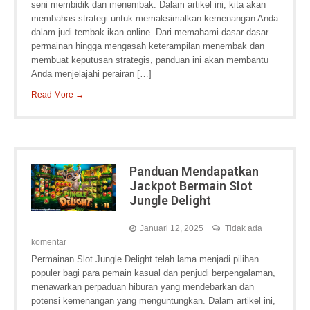
seni membidik dan menembak. Dalam artikel ini, kita akan
membahas strategi untuk memaksimalkan kemenangan Anda
dalam judi tembak ikan online. Dari memahami dasar-dasar
permainan hingga mengasah keterampilan menembak dan
membuat keputusan strategis, panduan ini akan membantu
Anda menjelajahi perairan […]
Read More →
Panduan Mendapatkan
Jackpot Bermain Slot
Jungle Delight
Januari 12, 2025
Tidak ada
komentar
Permainan Slot Jungle Delight telah lama menjadi pilihan
populer bagi para pemain kasual dan penjudi berpengalaman,
menawarkan perpaduan hiburan yang mendebarkan dan
potensi kemenangan yang menguntungkan. Dalam artikel ini,