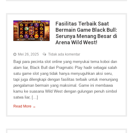
Fasilitas Terbaik Saat
Bermain Game Black Bull:
Serunya Menang Besar di
Arena Wild West!
Mei 26, 2025
Tidak ada komentar
Bagi para pecinta slot online yang menyukai tema koboi dan
alam liar, Black Bull dari Pragmatic Play hadir sebagai salah
satu game slot yang tidak hanya menyuguhkan aksi seru,
tapi juga dilengkapi dengan fasilitas terbaik untuk menunjang
pengalaman bermain yang maksimal. Game ini membawa
kamu ke suasana Wild West dengan gulungan penuh simbol
satwa liar, […]
Read More →