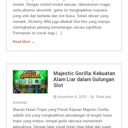
misteri. Dengan simbol-simbol ramuan, laboratorium magis,
serta alkemis eksentrik, game ini menghadirkan suasana
yang unik dan berbeda dari slot biasa. Selain desain yang
menarik, Alchemy Wild juga dibekali fitur-fitur yang mampu
meningkatkan peluang kemenangan secara signifikan.
Permainan ini cocok bagi […]
Read More →
Majestic Gorilla: Kekuatan
Alam Liar dalam Gulungan
Slot
November 6, 2025
Tidak ada
komentar
Masuki Hutan Tropis yang Penuh Kejutan Majestic Gorilla
adalah slot yang menghadirkan petualangan di tengah hutan
tropis yang rimbun, tempat gorila raksasa memerintah
wilayahnya. Dengan latar visual hutan hijau lebat dan suara