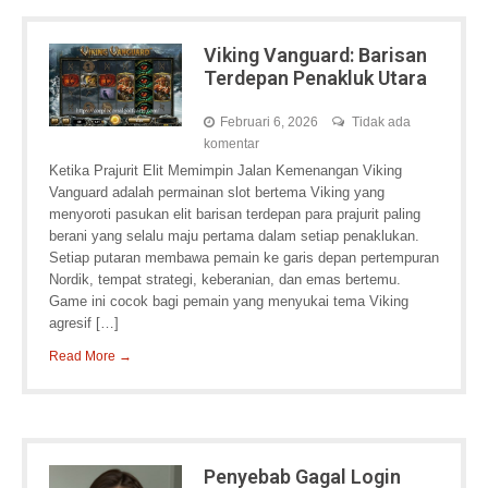
Viking Vanguard: Barisan
Terdepan Penakluk Utara
Februari 6, 2026
Tidak ada
komentar
Ketika Prajurit Elit Memimpin Jalan Kemenangan Viking
Vanguard adalah permainan slot bertema Viking yang
menyoroti pasukan elit barisan terdepan para prajurit paling
berani yang selalu maju pertama dalam setiap penaklukan.
Setiap putaran membawa pemain ke garis depan pertempuran
Nordik, tempat strategi, keberanian, dan emas bertemu.
Game ini cocok bagi pemain yang menyukai tema Viking
agresif […]
Read More →
Penyebab Gagal Login