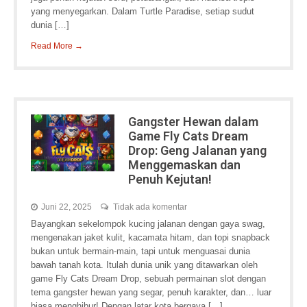
yang menyegarkan. Dalam Turtle Paradise, setiap sudut
dunia […]
Read More →
Gangster Hewan dalam
Game Fly Cats Dream
Drop: Geng Jalanan yang
Menggemaskan dan
Penuh Kejutan!
Juni 22, 2025
Tidak ada komentar
Bayangkan sekelompok kucing jalanan dengan gaya swag,
mengenakan jaket kulit, kacamata hitam, dan topi snapback
bukan untuk bermain-main, tapi untuk menguasai dunia
bawah tanah kota. Itulah dunia unik yang ditawarkan oleh
game Fly Cats Dream Drop, sebuah permainan slot dengan
tema gangster hewan yang segar, penuh karakter, dan… luar
biasa menghibur! Dengan latar kota bergaya […]