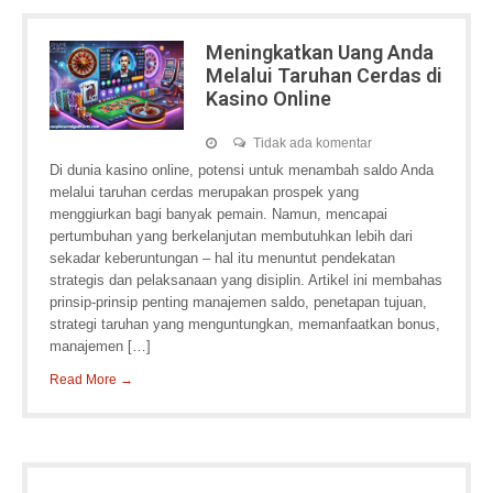
Meningkatkan Uang Anda
Melalui Taruhan Cerdas di
Kasino Online
Tidak ada komentar
Di dunia kasino online, potensi untuk menambah saldo Anda
melalui taruhan cerdas merupakan prospek yang
menggiurkan bagi banyak pemain. Namun, mencapai
pertumbuhan yang berkelanjutan membutuhkan lebih dari
sekadar keberuntungan – hal itu menuntut pendekatan
strategis dan pelaksanaan yang disiplin. Artikel ini membahas
prinsip-prinsip penting manajemen saldo, penetapan tujuan,
strategi taruhan yang menguntungkan, memanfaatkan bonus,
manajemen […]
Read More →