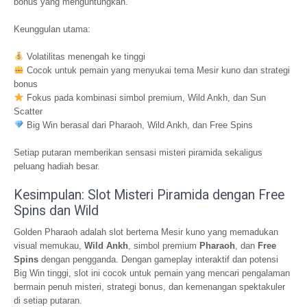
bonus yang menguntungkan.
Keunggulan utama:
Volatilitas menengah ke tinggi
Cocok untuk pemain yang menyukai tema Mesir kuno dan strategi
bonus
Fokus pada kombinasi simbol premium, Wild Ankh, dan Sun
Scatter
Big Win berasal dari Pharaoh, Wild Ankh, dan Free Spins
Setiap putaran memberikan sensasi misteri piramida sekaligus
peluang hadiah besar.
Kesimpulan: Slot Misteri Piramida dengan Free
Spins dan Wild
Golden Pharaoh adalah slot bertema Mesir kuno yang memadukan
visual memukau,
Wild Ankh
, simbol premium
Pharaoh
, dan
Free
Spins
dengan pengganda. Dengan gameplay interaktif dan potensi
Big Win tinggi, slot ini cocok untuk pemain yang mencari pengalaman
bermain penuh misteri, strategi bonus, dan kemenangan spektakuler
di setiap putaran.