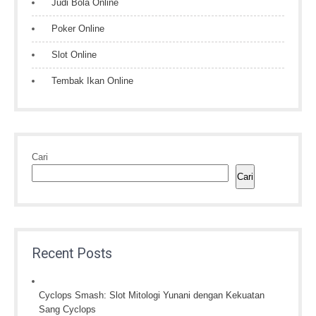
Judi Bola Online
Poker Online
Slot Online
Tembak Ikan Online
Cari
Cari
Recent Posts
Cyclops Smash: Slot Mitologi Yunani dengan Kekuatan
Sang Cyclops