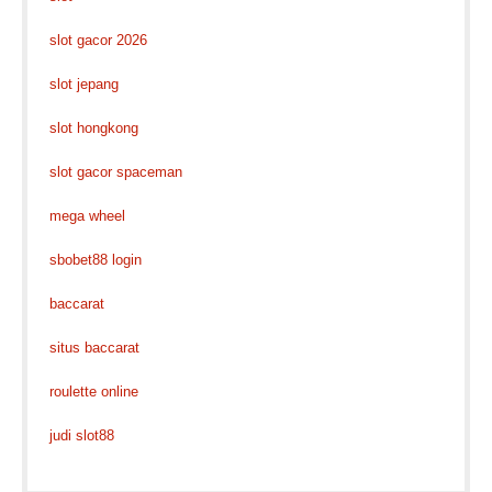
slot gacor 2026
slot jepang
slot hongkong
slot gacor spaceman
mega wheel
sbobet88 login
baccarat
situs baccarat
roulette online
judi slot88