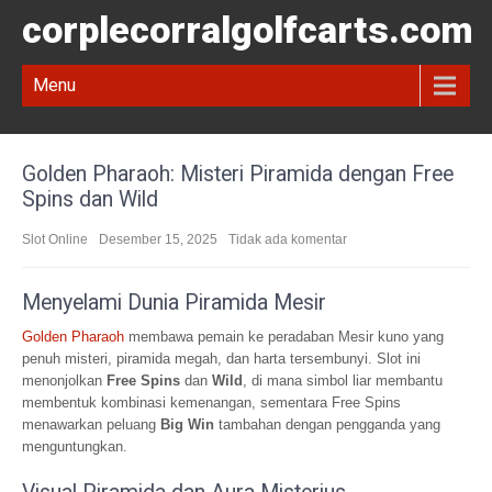
corplecorralgolfcarts.com
Menu
Golden Pharaoh: Misteri Piramida dengan Free
Spins dan Wild
Slot Online
Desember 15, 2025
Tidak ada komentar
Menyelami Dunia Piramida Mesir
Golden Pharaoh
membawa pemain ke peradaban Mesir kuno yang
penuh misteri, piramida megah, dan harta tersembunyi. Slot ini
menonjolkan
Free Spins
dan
Wild
, di mana simbol liar membantu
membentuk kombinasi kemenangan, sementara Free Spins
menawarkan peluang
Big Win
tambahan dengan pengganda yang
menguntungkan.