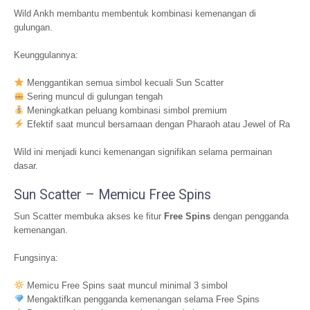
Wild Ankh membantu membentuk kombinasi kemenangan di
gulungan.
Keunggulannya:
Menggantikan semua simbol kecuali Sun Scatter
Sering muncul di gulungan tengah
Meningkatkan peluang kombinasi simbol premium
Efektif saat muncul bersamaan dengan Pharaoh atau Jewel of Ra
Wild ini menjadi kunci kemenangan signifikan selama permainan
dasar.
Sun Scatter – Memicu Free Spins
Sun Scatter membuka akses ke fitur
Free Spins
dengan pengganda
kemenangan.
Fungsinya:
Memicu Free Spins saat muncul minimal 3 simbol
Mengaktifkan pengganda kemenangan selama Free Spins